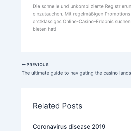
Die schnelle und unkomplizierte Registrieru
einzutauchen. Mit regelmäßigen Promotions u
erstklassiges Online-Casino-Erlebnis suchen.
bieten hat!
PREVIOUS
The ultimate guide to navigating the casino land
Related Posts
Coronavirus disease 2019