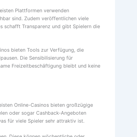
 meisten Plattformen verwenden
hbar sind. Zudem veröffentlichen viele
s schafft Transparenz und gibt Spielern die
inos bieten Tools zur Verfügung, die
pausen. Die Sensibilisierung für
same Freizeitbeschäftigung bleibt und keine
meisten Online-Casinos bieten großzügige
ielen oder sogar Cashback-Angeboten
 für viele Spieler sehr attraktiv ist.
hen. Diese können wöchentliche oder