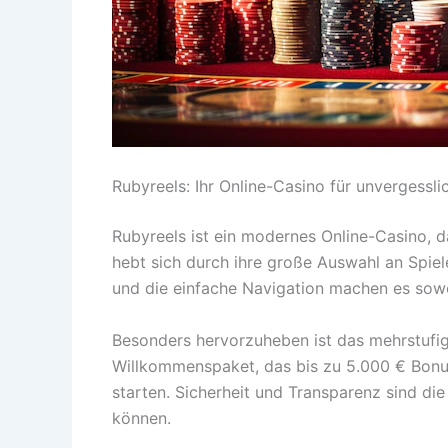
Rubyreels: Ihr Online-Casino für unvergessli
Rubyreels ist ein modernes Online-Casino, da
hebt sich durch ihre große Auswahl an Spiel
und die einfache Navigation machen es sowo
Besonders hervorzuheben ist das mehrstufig
Willkommenspaket, das bis zu 5.000 € Bonus 
starten. Sicherheit und Transparenz sind die
können.