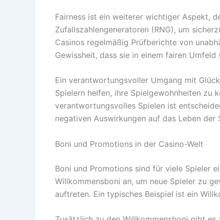
Fairness ist ein weiterer wichtiger Aspekt, 
Zufallszahlengeneratoren (RNG), um sicherzu
Casinos regelmäßig Prüfberichte von unabhäng
Gewissheit, dass sie in einem fairen Umfeld 
Ein verantwortungsvoller Umgang mit Glückss
Spielern helfen, ihre Spielgewohnheiten zu ko
verantwortungsvolles Spielen ist entscheide
negativen Auswirkungen auf das Leben der S
Boni und Promotions in der Casino-Welt
Boni und Promotions sind für viele Spieler 
Willkommensboni an, um neue Spieler zu ge
auftreten. Ein typisches Beispiel ist ein Wil
Zusätzlich zu den Willkommensboni gibt es 