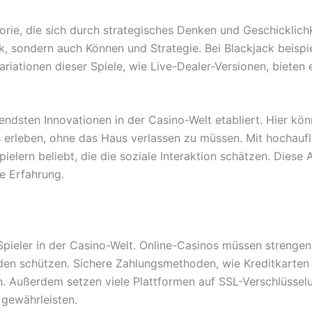
orie, die sich durch strategisches Denken und Geschicklichk
k, sondern auch Können und Strategie. Bei Blackjack beisp
Variationen dieser Spiele, wie Live-Dealer-Versionen, bieten
endsten Innovationen in der Casino-Welt etabliert. Hier kö
s erleben, ohne das Haus verlassen zu müssen. Mit hochauf
pielern beliebt, die die soziale Interaktion schätzen. Diese
e Erfahrung.
le Spieler in der Casino-Welt. Online-Casinos müssen strenge
nden schützen. Sichere Zahlungsmethoden, wie Kreditkarten o
en. Außerdem setzen viele Plattformen auf SSL-Verschlüsse
 gewährleisten.