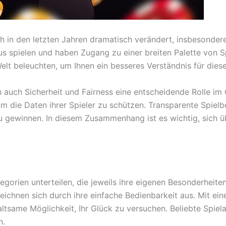
ich in den letzten Jahren dramatisch verändert, insbesond
 spielen und haben Zugang zu einer breiten Palette von Sp
lt beleuchten, um Ihnen ein besseres Verständnis für dies
n auch Sicherheit und Fairness eine entscheidende Rolle im 
m die Daten ihrer Spieler zu schützen. Transparente Spie
zu gewinnen. In diesem Zusammenhang ist es wichtig, sich 
tegorien unterteilen, die jeweils ihre eigenen Besonderheit
zeichnen sich durch ihre einfache Bedienbarkeit aus. Mit ei
haltsame Möglichkeit, Ihr Glück zu versuchen. Beliebte Spie
n.