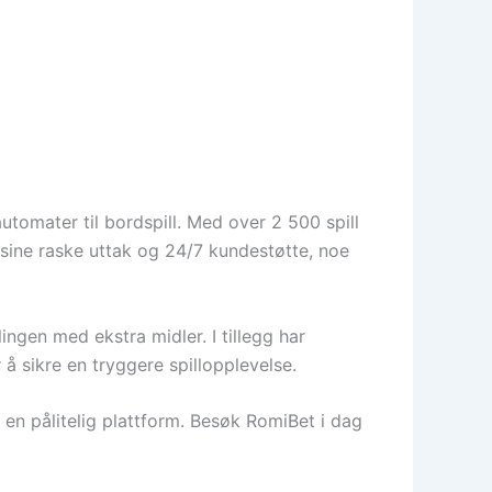
automater til bordspill. Med over 2 500 spill
 sine raske uttak og 24/7 kundestøtte, noe
ingen med ekstra midler. I tillegg har
 å sikre en tryggere spillopplevelse.
 en pålitelig plattform. Besøk RomiBet i dag