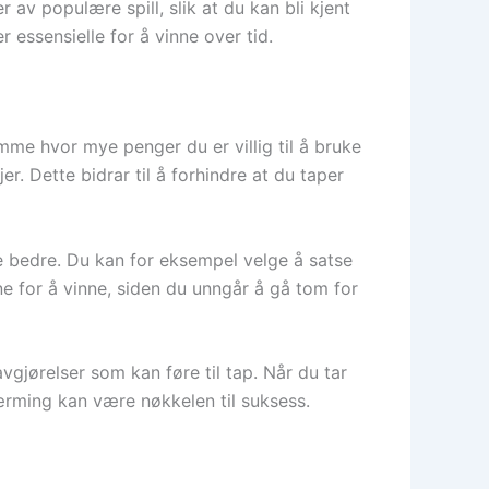
 av populære spill, slik at du kan bli kjent
 essensielle for å vinne over tid.
mme hvor mye penger du er villig til å bruke
er. Dette bidrar til å forhindre at du taper
ne bedre. Du kan for eksempel velge å satse
ene for å vinne, siden du unngår å gå tom for
vgjørelser som kan føre til tap. Når du tar
ærming kan være nøkkelen til suksess.