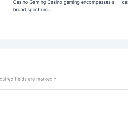
Casino Gaming Casino gaming encompasses a
ca
broad spectrum…
quired fields are marked
*