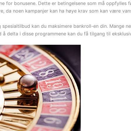
ne for bonusene. Dette er betingelsene som må oppfylles før
ye, da noen kampanjer kan ha høye krav som kan være vansk
spesialtilbud kan du maksimere bankroll-en din. Mange ne
d å delta i disse programmene kan du få tilgang til eksklu