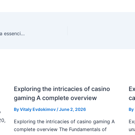
Os primeiros passos no mundo dos casinos o guia essencial para iniciantes
Exploring the intricacies of casino
Ex
gaming A complete overview
ca
By
Vitaly Evdokimov
/
June 2, 2026
By
y
20,
Exploring the intricacies of casino gaming A
Ex
complete overview The Fundamentals of
un