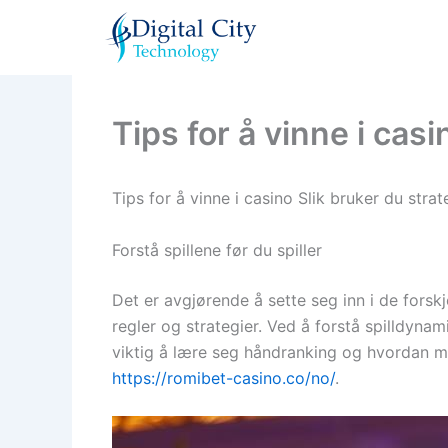
Skip
to
content
Tips for å vinne i casi
Tips for å vinne i casino Slik bruker du strat
Forstå spillene før du spiller
Det er avgjørende å sette seg inn i de forskj
regler og strategier. Ved å forstå spilldynam
viktig å lære seg håndranking og hvordan man
https://romibet-casino.co/no/
.