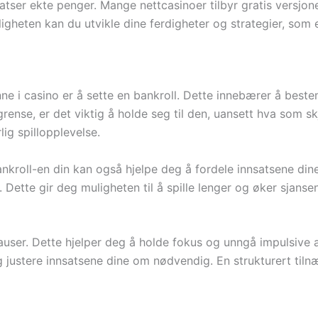
atser ekte penger. Mange nettcasinoer tilbyr gratis versjoner
heten kan du utvikle dine ferdigheter og strategier, som er
nne i casino er å sette en bankroll. Dette innebærer å beste
rense, er det viktig å holde seg til den, uansett hva som skj
ig spillopplevelse.
ankroll-en din kan også hjelpe deg å fordele innsatsene di
. Dette gir deg muligheten til å spille lenger og øker sjans
pauser. Dette hjelper deg å holde fokus og unngå impulsive a
g justere innsatsene dine om nødvendig. En strukturert tiln