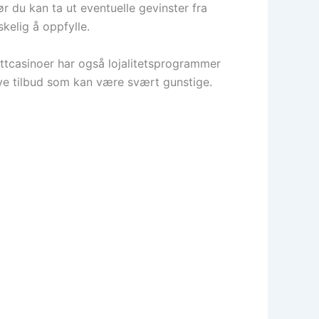
 du kan ta ut eventuelle gevinster fra
elig å oppfylle.
ttcasinoer har også lojalitetsprogrammer
sive tilbud som kan være svært gunstige.