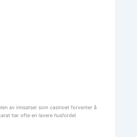
delen av innsatser som casinoet forventer å
carat har ofte en lavere husfordel