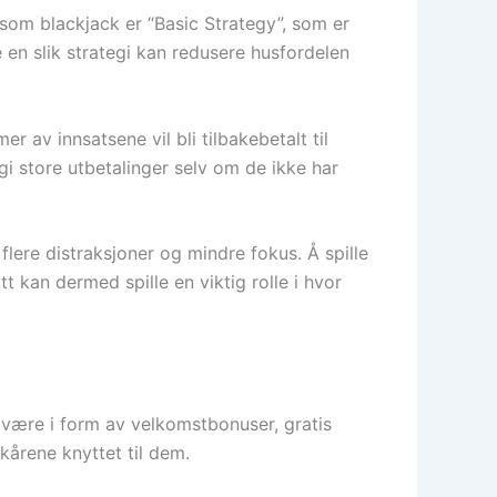
l som blackjack er “Basic Strategy”, som er
 en slik strategi kan redusere husfordelen
 av innsatsene vil bli tilbakebetalt til
gi store utbetalinger selv om de ikke har
l flere distraksjoner og mindre fokus. Å spille
t kan dermed spille en viktig rolle i hvor
 være i form av velkomstbonuser, gratis
lkårene knyttet til dem.