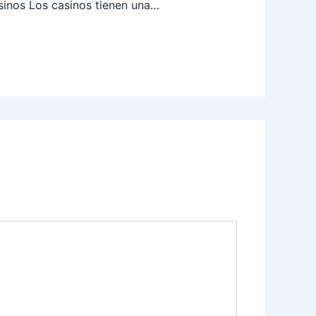
sinos Los casinos tienen una…