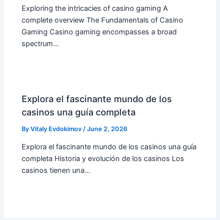
Exploring the intricacies of casino gaming A
complete overview The Fundamentals of Casino
Gaming Casino gaming encompasses a broad
spectrum…
Explora el fascinante mundo de los
casinos una guía completa
By
Vitaly Evdokimov
/
June 2, 2026
Explora el fascinante mundo de los casinos una guía
completa Historia y evolución de los casinos Los
casinos tienen una…