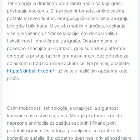
Tehnologija je drastično promijenila način na koji igrači
pristupaju kockanju. S razvojem interneta, online casina
postala su sveprisutna, omogućujući korisnicima da igraju
bilo gdje i bilo kada. U svijetu mobilnih uređaja, kockanje
više nije vezano uz fizičke lokacije, što donosi veliku
fleksibilnost i praktičnost za igrače. Ova promjena je
posebno značajna u Hrvatskoj, gdje su online platforme
omogućile pristup raznim igrama na sreću bez potrebe za
odlaskom u tradicionalne kockarnice. Na primjer, posjetite
https://kinbet-hr.com/
i uživajte u različitim opcijama koje
pruža.
Osim mobilnosti, tehnologija je unaprijedila sigurnost i
korisničko iskustvo u igrama. Mnoge platforme koriste
napredne enkripcije za zaštitu osobnih i financijskih
podataka igrača. Osim toga, poboljšane su i grafike te
korisničko sučelje, što dodatno doprinosi privlačnosti igara.