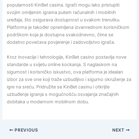
popularnosti KinBet casina. Igrači mogu lako pristupiti
svojim omiljenim igrama putem računalnih i mobilnih
uređaja, što osigurava dostupnost u svakom trenutku.
Platforma je također opremljena izvanrednom korisničkom
podrškom koja je dostupna svakodnevno, čime se
dodatno povećava povjerenje i zadovoljstvo igrača.
Kroz inovacije i tehnologije, KinBet casino postavlja nove
standarde u svijetu online kockanja. S naglaskom na
sigurnost i korisničko iskustvo, ova platforma je idealan
izbor za sve one koji traže uzbudljivo i sigurno okruženje za
igre na sreću. Pridružite se KinBet casinu i otkrijte
uzbuđenje igranja s mogućnošću osvajanja značajnih
dobitaka u modernom mobilnom dobu.
PREVIOUS
NEXT