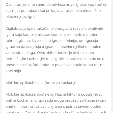
Ove promjene ne samo da privlače nove igrače, već i potiču
lojalnost postojećih korisnika, stvarajući tako dinamično
okruženje za igru.
Digitalizacija igara također je omogućila razvoj inovativnih
igara koje kombiniraju tradicionalne elemente s modernim
tehnologijama. Live kasino igre, na primjer, omogućuju
igračima da sudjeluju u igrama s pravim djeliteljima putem
video streaminga. Ovaj oblik interakcije čini iskustvo
realističnijim i uzbudljivijim, a igrači se osjećaju kao da su u
pravom kasinu, što dodatno povećava atraktivnost online
kockanja.
Mobilne aplikacije i platforme za kockanje
Mobilne aplikacije postale su ključni faktor u popularnosti
online kockanja. Igrači sada mogu preuzeti aplikacije svojih
omiljenih kasina i uživati u igrama s jednostavnim dodirom
na ekranu. Ove aplikacije često nude slične funkcionalnosti