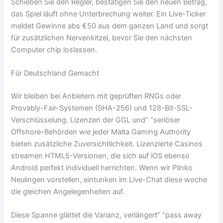
Schieben Sie den Regler, bestätigen Sie den neuen Betrag,
das Spiel läuft ohne Unterbrechung weiter. Ein Live-Ticker
meldet Gewinne abs €50 aus dem ganzen Land und sorgt
für zusätzlichen Nervenkitzel, bevor Sie den nächsten
Computer chip loslassen.
Für Deutschland Gemacht
Wir bleiben bei Anbietern mit geprüften RNGs oder
Provably-Fair-Systemen (SHA-256) und 128-Bit-SSL-
Verschlüsselung. Lizenzen der GGL und” “seriöser
Offshore-Behörden wie jeder Malta Gaming Authority
bieten zusätzliche Zuversichtlichkeit. Lizenzierte Casinos
streamen HTML5-Versionen, die sich auf iOS ebenso
Android perfekt individuell herrichten. Wenn wir Plinko
Neulingen vorstellen, eintunken im Live-Chat diese woche
die gleichen Angelegenheiten auf.
Diese Spanne glättet die Varianz, verlängert” “pass away