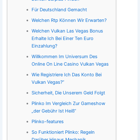
Für Deutschland Gemacht
Welchen Rtp Können Wir Erwarten?
Welchen Vulkan Las Vegas Bonus
Erhalte Ich Bei Einer Ten Euro
Einzahlung?
Willkommen Im Universum Des
Online On Line Casino Vulkan Vegas
Wie Registriere Ich Das Konto Bei
Vulkan Vegas?”
Sicherheit, Die Unserem Geld Folgt
Plinko Im Vergleich Zur Gameshow
„der Gebühr Ist Heiß“
Plinko-features
So Funktioniert Plinko: Regeln
Darüber Hinaus Mechanik