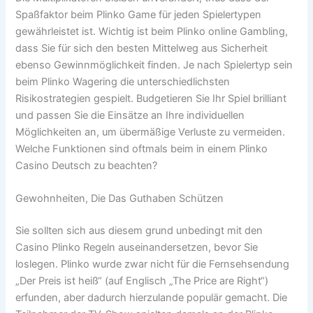
Spaßfaktor beim Plinko Game für jeden Spielertypen
gewährleistet ist. Wichtig ist beim Plinko online Gambling,
dass Sie für sich den besten Mittelweg aus Sicherheit
ebenso Gewinnmöglichkeit finden. Je nach Spielertyp sein
beim Plinko Wagering die unterschiedlichsten
Risikostrategien gespielt. Budgetieren Sie Ihr Spiel brilliant
und passen Sie die Einsätze an Ihre individuellen
Möglichkeiten an, um übermäßige Verluste zu vermeiden.
Welche Funktionen sind oftmals beim in einem Plinko
Casino Deutsch zu beachten?
Gewohnheiten, Die Das Guthaben Schützen
Sie sollten sich aus diesem grund unbedingt mit den
Casino Plinko Regeln auseinandersetzen, bevor Sie
loslegen. Plinko wurde zwar nicht für die Fernsehsendung
„Der Preis ist heiß“ (auf Englisch „The Price are Right“)
erfunden, aber dadurch hierzulande populär gemacht. Die