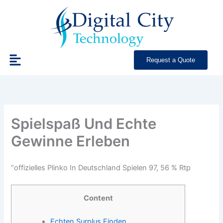
Skip
to
content
Menu
Request a Quote
Spielspaß Und Echte
Gewinne Erleben
“offizielles Plinko In Deutschland Spielen 97, 56 % Rtp
Content
Echten Surplus Finden