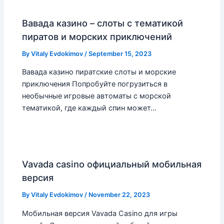
Вавада казино – слоты с тематикой
пиратов и морских приключений
By
Vitaly Evdokimov
/
September 15, 2023
Вавада казино пиратские слоты и морские
приключения Попробуйте погрузиться в
необычные игровые автоматы с морской
тематикой, где каждый спин может…
Vavada casino официальный мобильная
версия
By
Vitaly Evdokimov
/
November 22, 2023
Мобильная версия Vavada Casino для игры