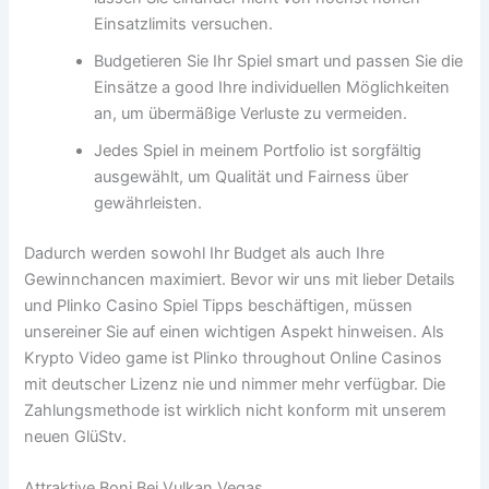
Einsatzlimits versuchen.
Budgetieren Sie Ihr Spiel smart und passen Sie die
Einsätze a good Ihre individuellen Möglichkeiten
an, um übermäßige Verluste zu vermeiden.
Jedes Spiel in meinem Portfolio ist sorgfältig
ausgewählt, um Qualität und Fairness über
gewährleisten.
Dadurch werden sowohl Ihr Budget als auch Ihre
Gewinnchancen maximiert. Bevor wir uns mit lieber Details
und Plinko Casino Spiel Tipps beschäftigen, müssen
unsereiner Sie auf einen wichtigen Aspekt hinweisen. Als
Krypto Video game ist Plinko throughout Online Casinos
mit deutscher Lizenz nie und nimmer mehr verfügbar. Die
Zahlungsmethode ist wirklich nicht konform mit unserem
neuen GlüStv.
Attraktive Boni Bei Vulkan Vegas