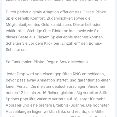
Durch perish digitale Adaption offeriert das Online-Plinko-
Spiel deshalb Komfort, Zugänglichkeit sowie die
Möglichkeit, echtes Geld zu abbauen. Dieser Leitfaden
erklärt alles Wichtige über Plinko online sowie wie Sie
dieses Beste aus Diesem Spielerlebnis machen können.
Schalten Sie vor dem Klick bei „Einzahlen“ den Bonus-
Schalter um.
So Funktioniert Plinko: Regeln Sowie Mechanik
Jeder Drop wird von einem geprüften RNG entschieden,
bevor pass away Animation startet, und garantiert so einen
fairen Verlauf. Die meisten deutschsprachigen Versionen
nutzen 12 bis hin zu 16 Reihen gleichmäßig verteilter Stifte.
Spribes populäre Variante vertraut auf 16, sorgt für mehr
Abpraller und eine breitere Ergebnis-Spanne. Die höchsten
Auszahlungen liegen wirklich links und rechts, die Mitte