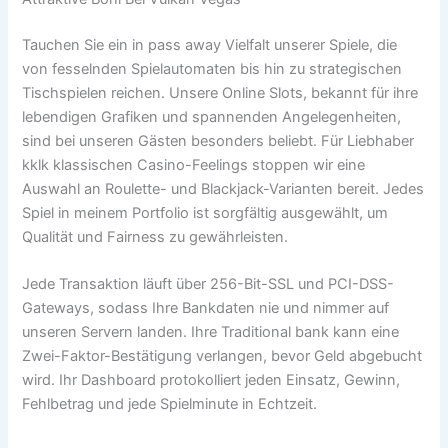
Tauchen Sie ein in pass away Vielfalt unserer Spiele, die
von fesselnden Spielautomaten bis hin zu strategischen
Tischspielen reichen. Unsere Online Slots, bekannt für ihre
lebendigen Grafiken und spannenden Angelegenheiten,
sind bei unseren Gästen besonders beliebt. Für Liebhaber
kklk klassischen Casino-Feelings stoppen wir eine
Auswahl an Roulette- und Blackjack-Varianten bereit. Jedes
Spiel in meinem Portfolio ist sorgfältig ausgewählt, um
Qualität und Fairness zu gewährleisten.
Jede Transaktion läuft über 256-Bit-SSL und PCI-DSS-
Gateways, sodass Ihre Bankdaten nie und nimmer auf
unseren Servern landen. Ihre Traditional bank kann eine
Zwei-Faktor-Bestätigung verlangen, bevor Geld abgebucht
wird. Ihr Dashboard protokolliert jeden Einsatz, Gewinn,
Fehlbetrag und jede Spielminute in Echtzeit.