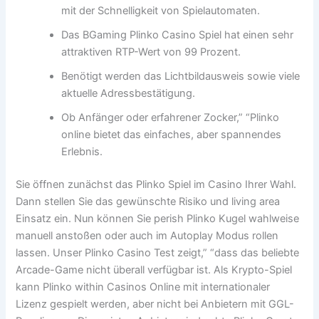
mit der Schnelligkeit von Spielautomaten.
Das BGaming Plinko Casino Spiel hat einen sehr
attraktiven RTP-Wert von 99 Prozent.
Benötigt werden das Lichtbildausweis sowie viele
aktuelle Adressbestätigung.
Ob Anfänger oder erfahrener Zocker,” “Plinko
online bietet das einfaches, aber spannendes
Erlebnis.
Sie öffnen zunächst das Plinko Spiel im Casino Ihrer Wahl.
Dann stellen Sie das gewünschte Risiko und living area
Einsatz ein. Nun können Sie perish Plinko Kugel wahlweise
manuell anstoßen oder auch im Autoplay Modus rollen
lassen. Unser Plinko Casino Test zeigt,” “dass das beliebte
Arcade-Game nicht überall verfügbar ist. Als Krypto-Spiel
kann Plinko within Casinos Online mit internationaler
Lizenz gespielt werden, aber nicht bei Anbietern mit GGL-