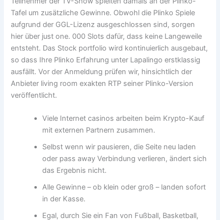
Teilnehmer der TV-Show spielten damals an der Plinko-
Tafel um zusätzliche Gewinne. Obwohl die Plinko Spiele
aufgrund der GGL-Lizenz ausgeschlossen sind, sorgen
hier über just one. 000 Slots dafür, dass keine Langeweile
entsteht. Das Stock portfolio wird kontinuierlich ausgebaut,
so dass Ihre Plinko Erfahrung unter Lapalingo erstklassig
ausfällt. Vor der Anmeldung prüfen wir, hinsichtlich der
Anbieter living room exakten RTP seiner Plinko-Version
veröffentlicht.
Viele Internet casinos arbeiten beim Krypto-Kauf
mit externen Partnern zusammen.
Selbst wenn wir pausieren, die Seite neu laden
oder pass away Verbindung verlieren, ändert sich
das Ergebnis nicht.
Alle Gewinne – ob klein oder groß – landen sofort
in der Kasse.
Egal, durch Sie ein Fan von Fußball, Basketball,