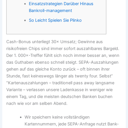
Einsatz­strategien Darüber Hinaus
Bankroll-management
So Leicht Spielen Sie Plinko
Cash-Bonus unterliegt 30× Umsatz; Gewinne aus
risikofreien Chips sind immer sofort auszahlbares Bargeld.
Der 1. 000×-Treffer fühlt sich noch immer besser an, wenn
das Guthaben ebenso schnell steigt. SEPA-Auszahlungen
gehen auf das gleiche Konto zurück – oft binnen ihrer
Stunde, fast keineswegs länger als twenty four. Selbst”
“Kartenauszahlungen – traditionell pass away langsame
Variante – verlassen unsere Ladenkasse in weniger wie
einem Tag, und die meisten deutschen Banken buchen
nach wie vor am selben Abend.
Wir speichern keine vollständigen
Kartennummern, jede SEPA-Anfrage nutzt Bank-