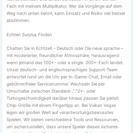
Fach mit meinem Multiplikator. Wer die Vorgänge auf dem
Weg nach unten kennt, kann Einsatz und Risiko viel besser
abstimmen.
Echten Surplus Finden
Chatten Sie in Echtzeit – Deutsch oder Die neue sprache –
mit moderierter, freundlicher Atmosphäre, herausragend
wenn jemand das 100×- oder a single. 000×-Fach landet.
Unser deutsch- und englischsprachiges Support-Team
antwortet rund um die Uhr per In-Game-Chat, Email oder
gebührenfreier Servicenummer. Wechseln Sie per
Umschalter zwischen Standard-,” “2×- oder
Turbogeschwindigkeit darüber hinaus passen Sie perish
Chip-Größe mit einem Fingertipp an. Bei Vulkan Vegas
legen wir großen Wert auf verantwortungsbewusstes
Spielen. Wir bieten verschiedene Tools und Ressourcen,
um sicherzustellen, dass unsere Spieler dieses sicheres