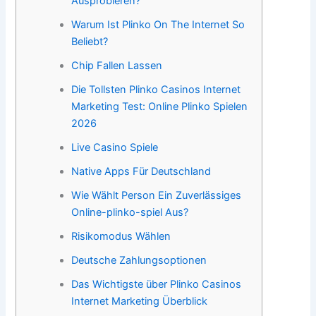
Ausprobieren?
Warum Ist Plinko On The Internet So
Beliebt?
Chip Fallen Lassen
Die Tollsten Plinko Casinos Internet
Marketing Test: Online Plinko Spielen
2026
Live Casino Spiele
Native Apps Für Deutschland
Wie Wählt Person Ein Zuverlässiges
Online-plinko-spiel Aus?
Risikomodus Wählen
Deutsche Zahlungsoptionen
Das Wichtigste über Plinko Casinos
Internet Marketing Überblick