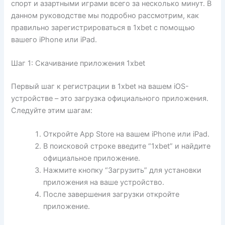
спорт и азартными играми всего за несколько минут. В
данном руководстве мы подробно рассмотрим, как
правильно зарегистрироваться в 1xbet с помощью
вашего iPhone или iPad.
Шаг 1: Скачивание приложения 1xbet
Первый шаг к регистрации в 1xbet на вашем iOS-
устройстве – это загрузка официального приложения.
Следуйте этим шагам:
Откройте App Store на вашем iPhone или iPad.
В поисковой строке введите “1xbet” и найдите
официальное приложение.
Нажмите кнопку “Загрузить” для установки
приложения на ваше устройство.
После завершения загрузки откройте
приложение.