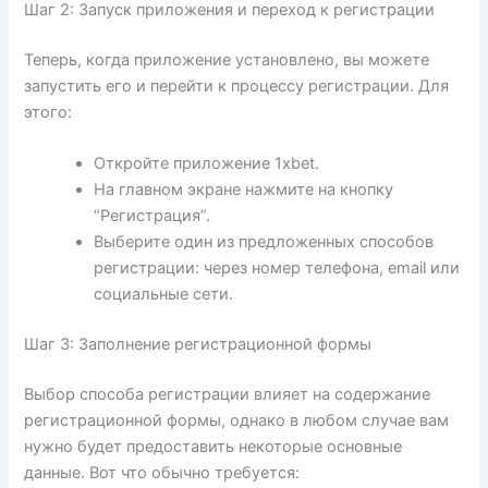
Шаг 2: Запуск приложения и переход к регистрации
Теперь, когда приложение установлено, вы можете
запустить его и перейти к процессу регистрации. Для
этого:
Откройте приложение 1xbet.
На главном экране нажмите на кнопку
“Регистрация”.
Выберите один из предложенных способов
регистрации: через номер телефона, email или
социальные сети.
Шаг 3: Заполнение регистрационной формы
Выбор способа регистрации влияет на содержание
регистрационной формы, однако в любом случае вам
нужно будет предоставить некоторые основные
данные. Вот что обычно требуется: