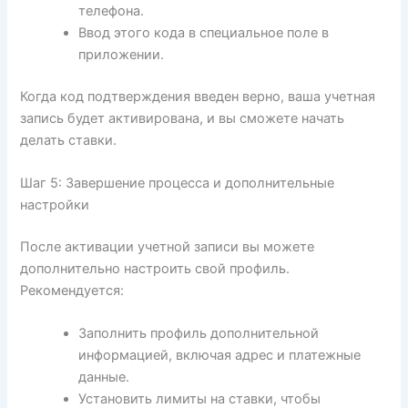
телефона.
Ввод этого кода в специальное поле в
приложении.
Когда код подтверждения введен верно, ваша учетная
запись будет активирована, и вы сможете начать
делать ставки.
Шаг 5: Завершение процесса и дополнительные
настройки
После активации учетной записи вы можете
дополнительно настроить свой профиль.
Рекомендуется:
Заполнить профиль дополнительной
информацией, включая адрес и платежные
данные.
Установить лимиты на ставки, чтобы