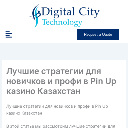
Skip
to
content
Menu
Request a Quote
Лучшие стратегии для
новичков и профи в Pin Up
казино Казахстан
Лучшие стратегии для новичков и профи в Pin Up
казино Казахстан
В этой статье мы рассмотрим лучшие стратегии для