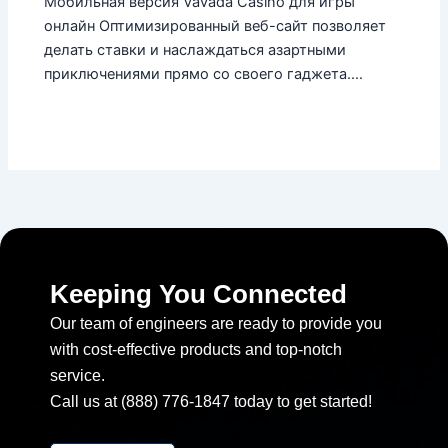
Мобильная версия Vavada Casino для игры
онлайн Оптимизированный веб-сайт позволяет
делать ставки и наслаждаться азартными
приключениями прямо со своего гаджета.…
Keeping You Connected
Our team of engineers are ready to provide you
with cost-effective products and top-notch
service.
Call us at (888) 776-1847 today to get started!