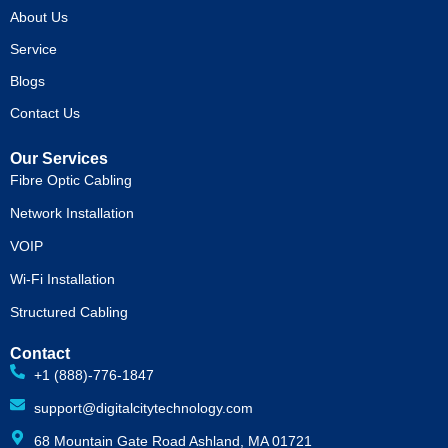
k
e
a
About Us
r
m
Service
Blogs
Contact Us
Our Services
Fibre Optic Cabling
Network Installation
VOIP
Wi-Fi Installation
Structured Cabling
Contact
+1 (888)-776-1847
support@digitalcitytechnology.com
68 Mountain Gate Road Ashland, MA 01721