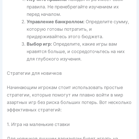
правила. Не пренебрегайте изучением их
перед началом.
Управление банкроллом:
Определите сумму,
которую готовы потратить, и
придерживайтесь этого бюджета.
Выбор игр:
Определите, какие игры вам
нравятся больше, и сосредоточьтесь на них
для глубокого изучения.
Стратегии для новичков
Начинающим игрокам стоит использовать простые
стратегии, которые помогут им плавно войти в мир
азартных игр без риска больших потерь. Вот несколько
эффективных стратегий:
1. Игра на маленькие ставки
Для новичков лучшим вариантом будет играть на