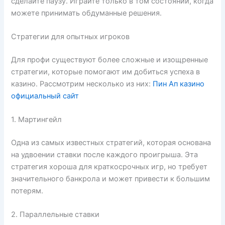
сделайте паузу. Играйте только в том состоянии, когда
можете принимать обдуманные решения.
Стратегии для опытных игроков
Для профи существуют более сложные и изощренные
стратегии, которые помогают им добиться успеха в
казино. Рассмотрим несколько из них:
Пин Ап казино
официальный сайт
1. Мартингейл
Одна из самых известных стратегий, которая основана
на удвоении ставки после каждого проигрыша. Эта
стратегия хороша для краткосрочных игр, но требует
значительного банкрола и может привести к большим
потерям.
2. Параллельные ставки