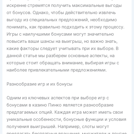
искренне стремятся получить максимальные выгоды
от бонусов. Однако, чтобы действительно извлечь
выгоду из специальных предложений, необходимо
понимать, как правильно подходить к этому процессу.
Игры с наилучшими бонусами могут значительно
повысить ваши шансы на выигрыш, но важно знать,
какие факторы следует учитывать при их выборе. В
данной статье мы разберем основные аспекты, на
которые стоит обращать внимание, выбирая игры с
наиболее привлекательными предложениями.
Разнообразие игр и их бонусы
Одним из ключевых аспектов при выборе игр с
бонусами в казино Пинко является разнообразие
предлагаемых опций. Каждая игра может иметь свои
уникальные особенности, бонусные функции и условия
получения выигрышей. Например, слоты могут
предлагать бесплатные вращения, множители и другие