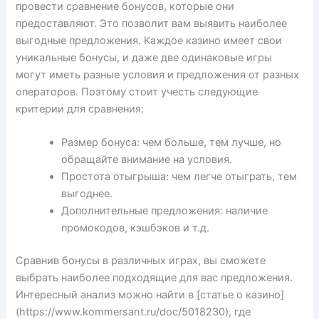
провести сравнение бонусов, которые они
предоставляют. Это позволит вам выявить наиболее
выгодные предложения. Каждое казино имеет свои
уникальные бонусы, и даже две одинаковые игры
могут иметь разные условия и предложения от разных
операторов. Поэтому стоит учесть следующие
критерии для сравнения:
Размер бонуса: чем больше, тем лучше, но
обращайте внимание на условия.
Простота отыгрыша: чем легче отыграть, тем
выгоднее.
Дополнительные предложения: наличие
промокодов, кэшбэков и т.д.
Сравнив бонусы в различных играх, вы сможете
выбрать наиболее подходящие для вас предложения.
Интересный анализ можно найти в [статье о казино]
(https://www.kommersant.ru/doc/5018230), где