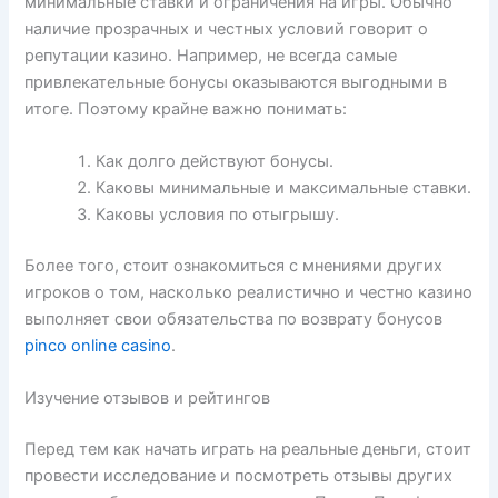
минимальные ставки и ограничения на игры. Обычно
наличие прозрачных и честных условий говорит о
репутации казино. Например, не всегда самые
привлекательные бонусы оказываются выгодными в
итоге. Поэтому крайне важно понимать:
Как долго действуют бонусы.
Каковы минимальные и максимальные ставки.
Каковы условия по отыгрышу.
Более того, стоит ознакомиться с мнениями других
игроков о том, насколько реалистично и честно казино
выполняет свои обязательства по возврату бонусов
pinco online casino
.
Изучение отзывов и рейтингов
Перед тем как начать играть на реальные деньги, стоит
провести исследование и посмотреть отзывы других