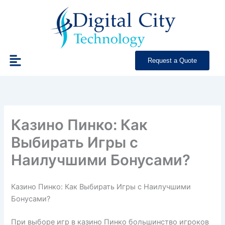
Skip
to
content
Menu
Request a Quote
Казино Пинко: Как
Выбирать Игры с
Наилучшими Бонусами?
Казино Пинко: Как Выбирать Игры с Наилучшими
Бонусами?
При выборе игр в казино Пинко большинство игроков