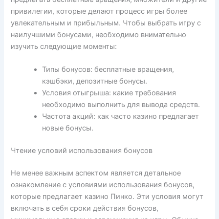
привилегии, которые делают процесс игры более
увлекательным и прибыльным. Чтобы выбрать игру с
наилучшими бонусами, необходимо внимательно
изучить следующие моменты:
Типы бонусов: бесплатные вращения,
кэшбэки, депозитные бонусы.
Условия отыгрыша: какие требования
необходимо выполнить для вывода средств.
Частота акций: как часто казино предлагает
новые бонусы.
Чтение условий использования бонусов
Не менее важным аспектом является детальное
ознакомление с условиями использования бонусов,
которые предлагает казино Пинко. Эти условия могут
включать в себя сроки действия бонусов,